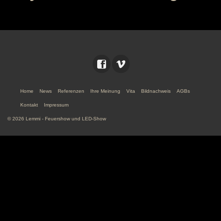
Home
News
Referenzen
Ihre Meinung
Vita
Bildnachweis
AGBs
Kontakt
Impressum
© 2026 Lemmi - Feuershow und LED-Show