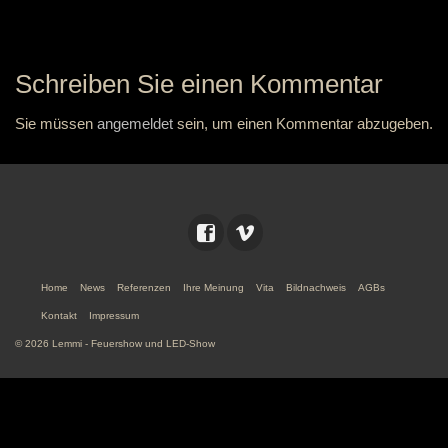
Schreiben Sie einen Kommentar
Sie müssen
angemeldet
sein, um einen Kommentar abzugeben.
Home
News
Referenzen
Ihre Meinung
Vita
Bildnachweis
AGBs
Kontakt
Impressum
© 2026 Lemmi - Feuershow und LED-Show