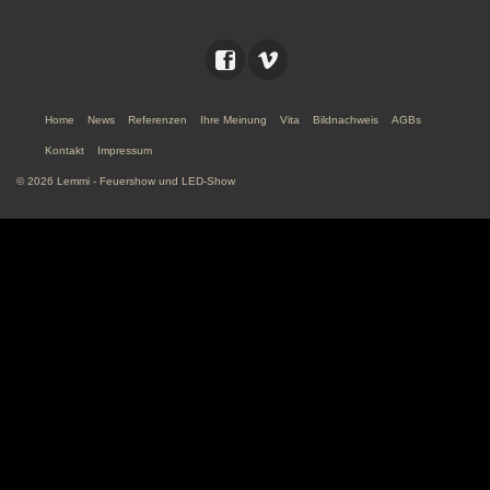
Home
News
Referenzen
Ihre Meinung
Vita
Bildnachweis
AGBs
Kontakt
Impressum
© 2026 Lemmi - Feuershow und LED-Show