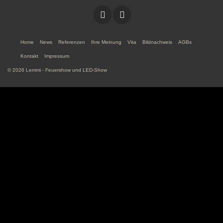
Home
News
Referenzen
Ihre Meinung
Vita
Bildnachweis
AGBs
Kontakt
Impressum
© 2026 Lemmi - Feuershow und LED-Show