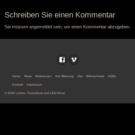
Schreiben Sie einen Kommentar
Sie müssen
angemeldet
sein, um einen Kommentar abzugeben.
Home
News
Referenzen
Ihre Meinung
Vita
Bildnachweis
AGBs
Kontakt
Impressum
© 2026 Lemmi - Feuershow und LED-Show