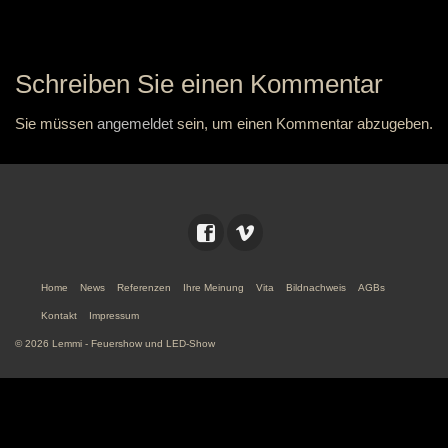
Schreiben Sie einen Kommentar
Sie müssen
angemeldet
sein, um einen Kommentar abzugeben.
Home
News
Referenzen
Ihre Meinung
Vita
Bildnachweis
AGBs
Kontakt
Impressum
© 2026 Lemmi - Feuershow und LED-Show