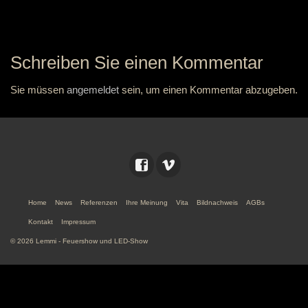
Schreiben Sie einen Kommentar
Sie müssen
angemeldet
sein, um einen Kommentar abzugeben.
Home
News
Referenzen
Ihre Meinung
Vita
Bildnachweis
AGBs
Kontakt
Impressum
© 2026 Lemmi - Feuershow und LED-Show