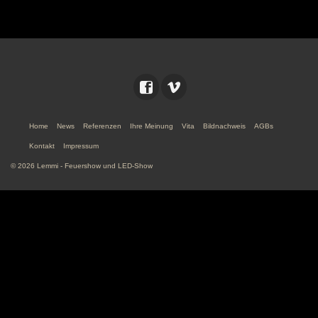
Home
News
Referenzen
Ihre Meinung
Vita
Bildnachweis
AGBs
Kontakt
Impressum
© 2026 Lemmi - Feuershow und LED-Show