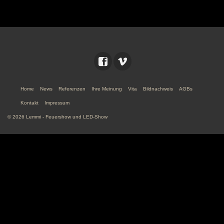
Home
News
Referenzen
Ihre Meinung
Vita
Bildnachweis
AGBs
Kontakt
Impressum
© 2026 Lemmi - Feuershow und LED-Show