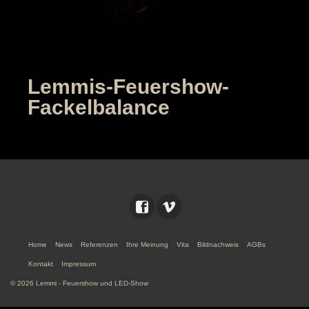
Lemmis-Feuershow-
Fackelbalance
Home
News
Referenzen
Ihre Meinung
Vita
Bildnachweis
AGBs
Kontakt
Impressum
© 2026 Lemmi - Feuershow und LED-Show