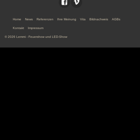
Home
News
Referenzen
Ihre Meinung
Vita
Bildnachweis
AGBs
Kontakt
Impressum
© 2026 Lemmi - Feuershow und LED-Show