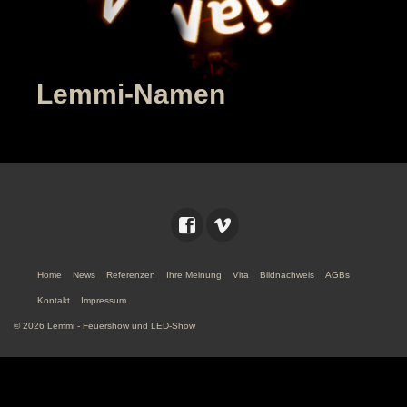
Lemmi-Namen
Home
News
Referenzen
Ihre Meinung
Vita
Bildnachweis
AGBs
Kontakt
Impressum
© 2026 Lemmi - Feuershow und LED-Show