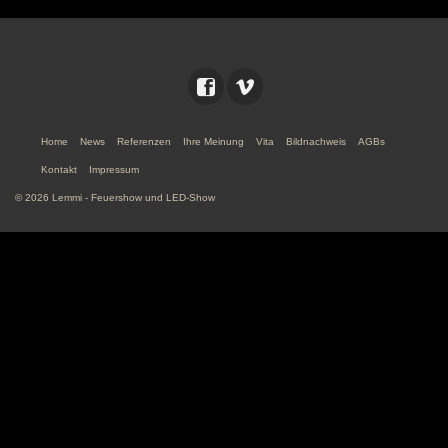
Home
News
Referenzen
Ihre Meinung
Vita
Bildnachweis
AGBs
Kontakt
Impressum
© 2026 Lemmi - Feuershow und LED-Show