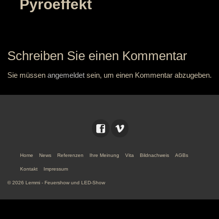
Pyroeffekt
Schreiben Sie einen Kommentar
Sie müssen
angemeldet
sein, um einen Kommentar abzugeben.
Home
News
Referenzen
Ihre Meinung
Vita
Bildnachweis
AGBs
Kontakt
Impressum
© 2026 Lemmi - Feuershow und LED-Show