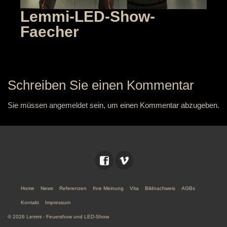
Lemmi-LED-Show-
Faecher
Schreiben Sie einen Kommentar
Sie müssen
angemeldet
sein, um einen Kommentar abzugeben.
Home
News
Referenzen
Ihre Meinung
Vita
Bildnachweis
AGBs
Kontakt
Impressum
© 2026 Lemmi - Feuershow und LED-Show