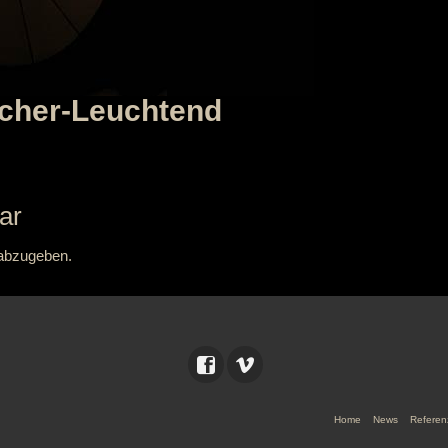
cher-Leuchtend
ar
abzugeben.
Home
News
Referen