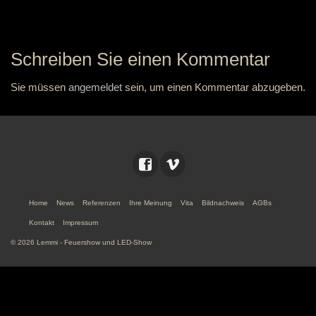
Schreiben Sie einen Kommentar
Sie müssen
angemeldet
sein, um einen Kommentar abzugeben.
Home
News
Referenzen
Ihre Meinung
Vita
Bildnachweis
AGBs
Kontakt
Impressum
© 2026 Lemmi - Feuershow und LED-Show