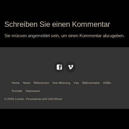
Schreiben Sie einen Kommentar
Sie müssen
angemeldet
sein, um einen Kommentar abzugeben.
Home
News
Referenzen
Ihre Meinung
Vita
Bildnachweis
AGBs
Kontakt
Impressum
© 2026 Lemmi - Feuershow und LED-Show