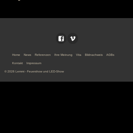
Home
News
Referenzen
Ihre Meinung
Vita
Bildnachweis
AGBs
Kontakt
Impressum
© 2026 Lemmi - Feuershow und LED-Show