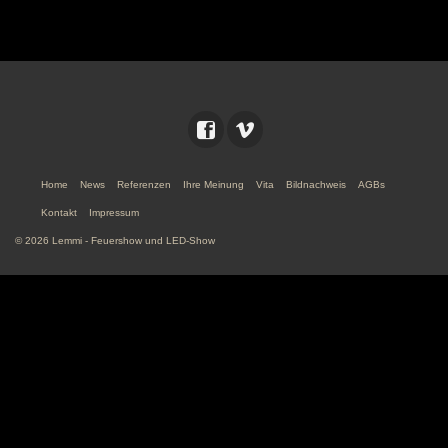
Home
News
Referenzen
Ihre Meinung
Vita
Bildnachweis
AGBs
Kontakt
Impressum
© 2026 Lemmi - Feuershow und LED-Show