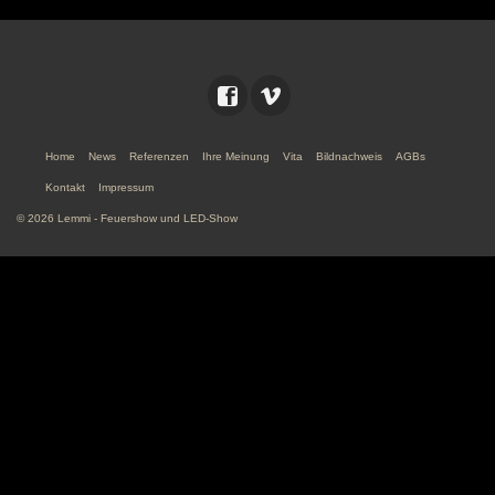
Home
News
Referenzen
Ihre Meinung
Vita
Bildnachweis
AGBs
Kontakt
Impressum
© 2026 Lemmi - Feuershow und LED-Show