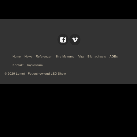
Home
News
Referenzen
Ihre Meinung
Vita
Bildnachweis
AGBs
Kontakt
Impressum
© 2026 Lemmi - Feuershow und LED-Show