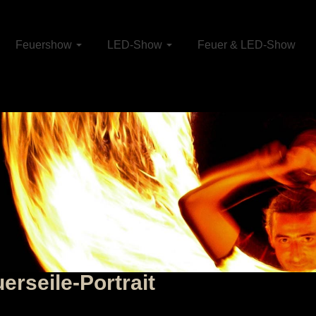
Feuershow
LED-Show
Feuer & LED-Show
rseile-Portrait