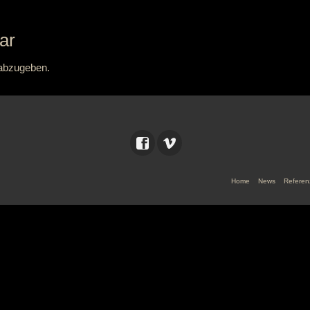
ar
abzugeben.
Home
News
Referen