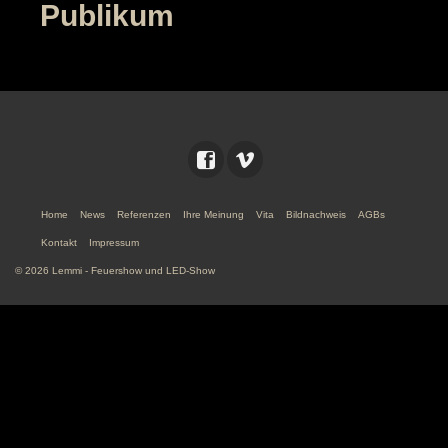
Publikum
Home
News
Referenzen
Ihre Meinung
Vita
Bildnachweis
AGBs
Kontakt
Impressum
© 2026 Lemmi - Feuershow und LED-Show