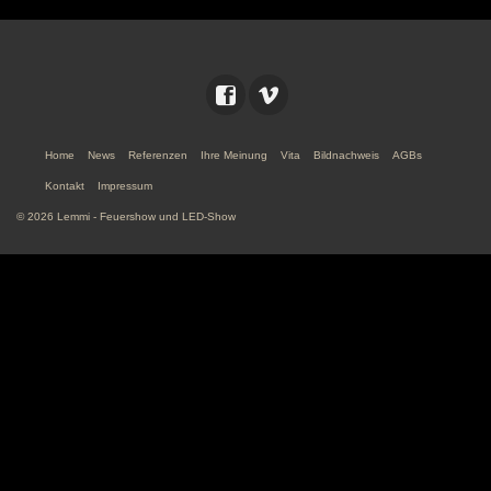
Home
News
Referenzen
Ihre Meinung
Vita
Bildnachweis
AGBs
Kontakt
Impressum
© 2026 Lemmi - Feuershow und LED-Show