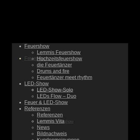
Feuershow
Lemmis Feuershow
Feuershow
Hochzeitsfeuershow
die Feuertänzer
Drums and fire
Feuertänzer meet rhythm
LED-Show
LED-Show-Solo
Lemmis Feuershow
LEDs Flow – Duo
Feuer & LED-Show
Referenzen
Referenzen
Lemmis Vita
Hochzeitsfeuershow
News
Bildnachweis
Kundenmeinungen