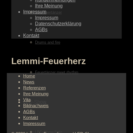
Ihre Meinung
Impressum
die Feuertänzer
Impressum
Datenschutzerklärung
AGBs
Kontakt
Drums and fire
Lemmi-Feuerherz
Feuertänzer meet rhythm
Home
News
Referenzen
Ihre Meinung
Vita
LED-Show
Bildnachweis
AGBs
Kontakt
Impressum
LED-Show-Solo