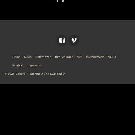
Home
News
Referenzen
Ihre Meinung
Vita
Bildnachweis
AGBs
Kontakt
Impressum
© 2026 Lemmi - Feuershow und LED-Show