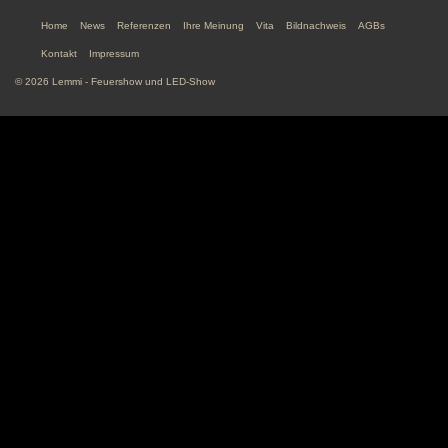
Home
News
Referenzen
Ihre Meinung
Vita
Bildnachweis
AGBs
Kontakt
Impressum
© 2026 Lemmi - Feuershow und LED-Show