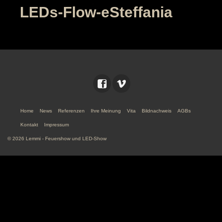
LEDs-Flow-eSteffania
Home
News
Referenzen
Ihre Meinung
Vita
Bildnachweis
AGBs
Kontakt
Impressum
© 2026 Lemmi - Feuershow und LED-Show