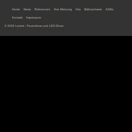
Home
News
Referenzen
Ihre Meinung
Vita
Bildnachweis
AGBs
Kontakt
Impressum
© 2026 Lemmi - Feuershow und LED-Show