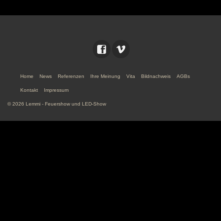
Home
News
Referenzen
Ihre Meinung
Vita
Bildnachweis
AGBs
Kontakt
Impressum
© 2026 Lemmi - Feuershow und LED-Show