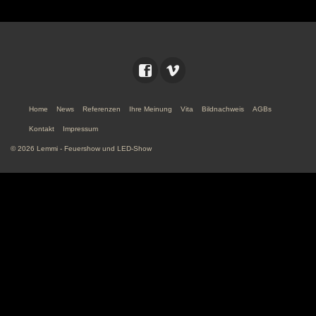
Home
News
Referenzen
Ihre Meinung
Vita
Bildnachweis
AGBs
Kontakt
Impressum
© 2026 Lemmi - Feuershow und LED-Show