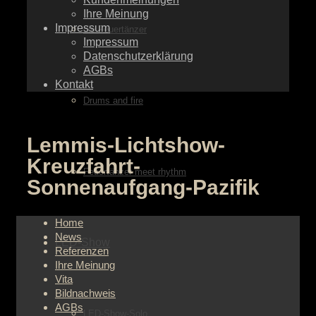
Ihre Meinung
Impressum
die Feuertänzer
Impressum
Datenschutzerklärung
AGBs
Kontakt
Drums and fire
Lemmis-Lichtshow-
Kreuzfahrt-
Feuertänzer meet rhythm
Sonnenaufgang-Pazifik
Home
News
LED-Show
Referenzen
Ihre Meinung
Vita
Bildnachweis
AGBs
LED-Show-Solo