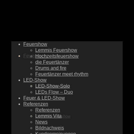
Feuershow
Lemmis Feuershow
Feuershow
Hochzeitsfeuershow
die Feuertänzer
Drums and fire
Feuertänzer meet rhythm
LED-Show
LED-Show-Solo
Lemmis Feuershow
LEDs Flow – Duo
Feuer & LED-Show
Referenzen
Referenzen
Lemmis Vita
Hochzeitsfeuershow
News
Bildnachweis
Kundenmeinungen