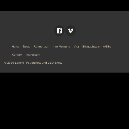
Home
News
Referenzen
Ihre Meinung
Vita
Bildnachweis
AGBs
Kontakt
Impressum
© 2026 Lemmi - Feuershow und LED-Show