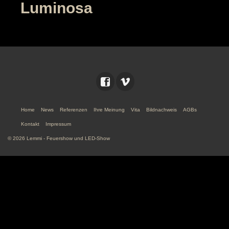
Luminosa
Home
News
Referenzen
Ihre Meinung
Vita
Bildnachweis
AGBs
Kontakt
Impressum
© 2026 Lemmi - Feuershow und LED-Show