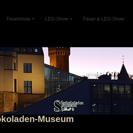
Feuershow
LED-Show
Feuer & LED-Show
okoladen-Museum