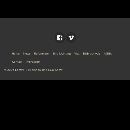
Home
News
Referenzen
Ihre Meinung
Vita
Bildnachweis
AGBs
Kontakt
Impressum
© 2026 Lemmi - Feuershow und LED-Show