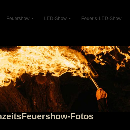
Feuershow
LED-Show
Feuer & LED-Show
hzeitsFeuershow-Fotos