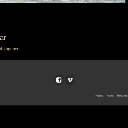
ar
abzugeben.
Home
News
Referen