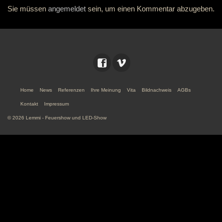
Sie müssen
angemeldet
sein, um einen Kommentar abzugeben.
Home
News
Referenzen
Ihre Meinung
Vita
Bildnachweis
AGBs
Kontakt
Impressum
© 2026 Lemmi - Feuershow und LED-Show