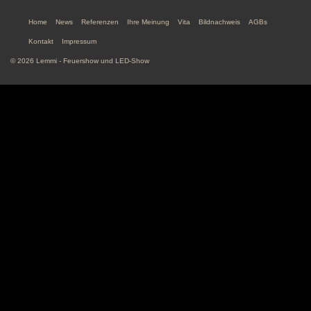
Home
News
Referenzen
Ihre Meinung
Vita
Bildnachweis
AGBs
Kontakt
Impressum
© 2026 Lemmi - Feuershow und LED-Show