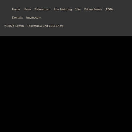
Home
News
Referenzen
Ihre Meinung
Vita
Bildnachweis
AGBs
Kontakt
Impressum
© 2026 Lemmi - Feuershow und LED-Show