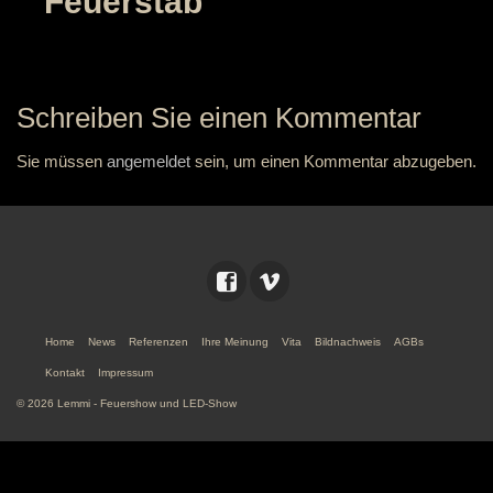
Feuerstab
Schreiben Sie einen Kommentar
Sie müssen
angemeldet
sein, um einen Kommentar abzugeben.
Home
News
Referenzen
Ihre Meinung
Vita
Bildnachweis
AGBs
Kontakt
Impressum
© 2026 Lemmi - Feuershow und LED-Show