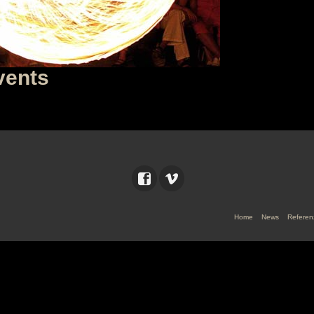
vents
Home
News
Referen