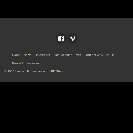
Home
News
Referenzen
Ihre Meinung
Vita
Bildnachweis
AGBs
Kontakt
Impressum
© 2026 Lemmi - Feuershow und LED-Show