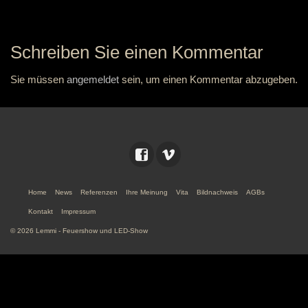
Schreiben Sie einen Kommentar
Sie müssen
angemeldet
sein, um einen Kommentar abzugeben.
Home
News
Referenzen
Ihre Meinung
Vita
Bildnachweis
AGBs
Kontakt
Impressum
© 2026 Lemmi - Feuershow und LED-Show