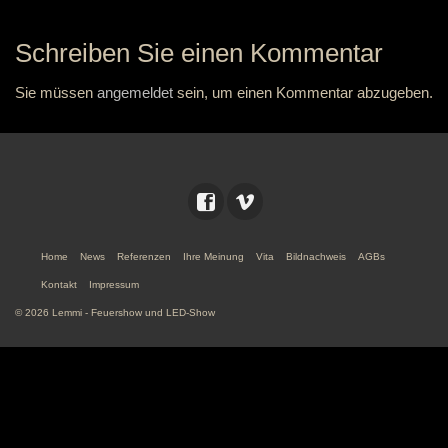
Schreiben Sie einen Kommentar
Sie müssen
angemeldet
sein, um einen Kommentar abzugeben.
Home
News
Referenzen
Ihre Meinung
Vita
Bildnachweis
AGBs
Kontakt
Impressum
© 2026 Lemmi - Feuershow und LED-Show