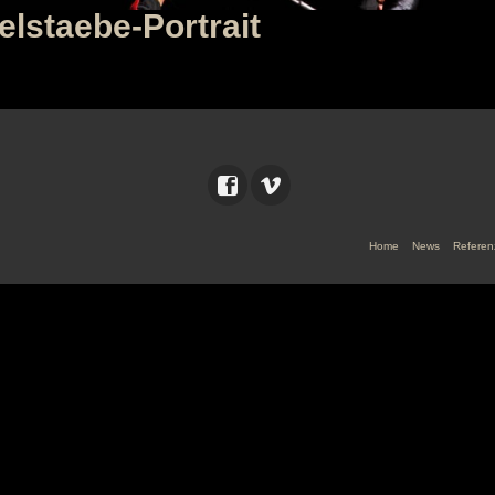
elstaebe-Portrait
Home
News
Referen