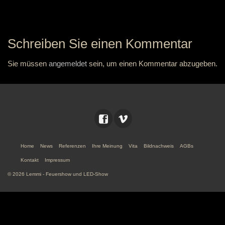
Schreiben Sie einen Kommentar
Sie müssen
angemeldet
sein, um einen Kommentar abzugeben.
Home
News
Referenzen
Ihre Meinung
Vita
Bildnachweis
AGBs
Kontakt
Impressum
© 2026 Lemmi - Feuershow und LED-Show