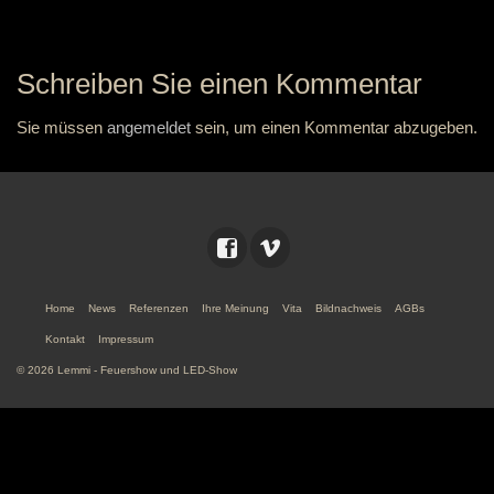
Schreiben Sie einen Kommentar
Sie müssen
angemeldet
sein, um einen Kommentar abzugeben.
Home
News
Referenzen
Ihre Meinung
Vita
Bildnachweis
AGBs
Kontakt
Impressum
© 2026 Lemmi - Feuershow und LED-Show